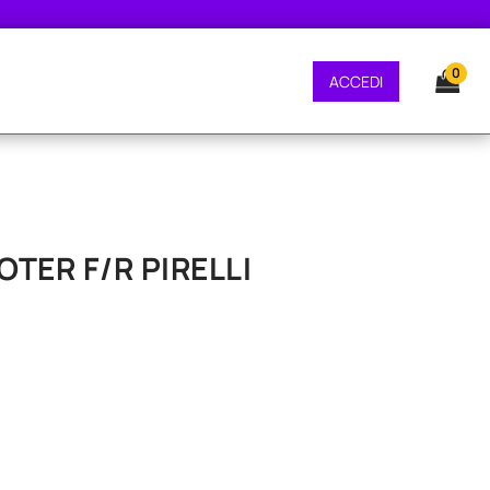
E GRATUITA - CONSEGNA 24/48 ORE - SPEDIZIONE GRATUITA - CONSEGNA 2
0
ACCEDI
OTER F/R PIRELLI