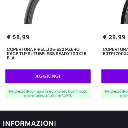
€ 58,99
€ 29,99
COPERTURA PIRELLI 26-622 PZERO
COPERTURA 
RACE TLR SL TUBELESS READY 700X26
60TPI 700X
BLA
Quantità
AGGIUNGI
Nel prezzo di ogni gomma è compreso il contributo
Nel prezzo di 
ambientale di smaltimento PFU
ambi
INFORMAZIONI