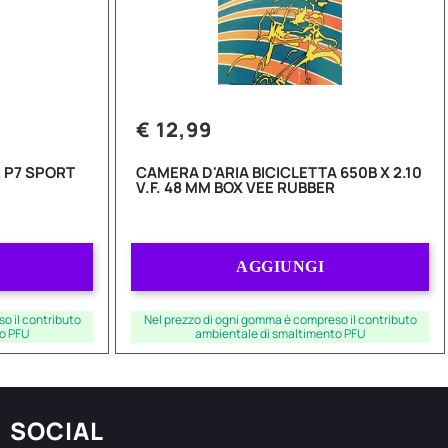
€ 12,99
 P7 SPORT
CAMERA D'ARIA BICICLETTA 650B X 2.10
V.F. 48 MM BOX VEE RUBBER
Quantità
AGGIUNGI
o il contributo
Nel prezzo di ogni gomma è compreso il contributo
o PFU
ambientale di smaltimento PFU
SOCIAL