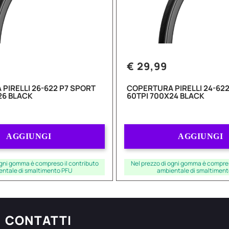
€ 29,99
PIRELLI 26-622 P7 SPORT
COPERTURA PIRELLI 24-622
26 BLACK
60TPI 700X24 BLACK
Quantità
Quantità
AGGIUNGI
AGGIUNGI
ogni gomma è compreso il contributo
Nel prezzo di ogni gomma è compres
entale di smaltimento PFU
ambientale di smaltiment
CONTATTI