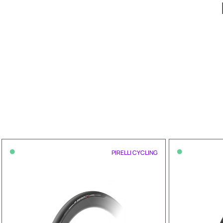
•
•
PIRELLI CYCLING