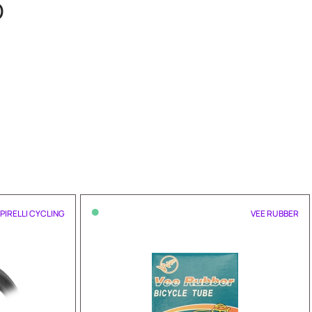
O
•
PIRELLI CYCLING
VEE RUBBER