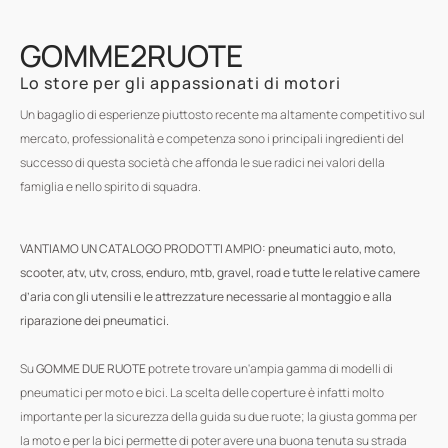
GOMME2RUOTE
Lo store per gli appassionati di motori
Un bagaglio di esperienze piuttosto recente ma altamente competitivo sul
mercato, professionalità e competenza sono i principali ingredienti del
successo di questa società che affonda le sue radici nei valori della
famiglia e nello spirito di squadra.
VANTIAMO UN CATALOGO PRODOTTI AMPIO: pneumatici auto, moto,
scooter, atv, utv, cross, enduro, mtb, gravel, road e tutte le relative camere
d’aria con gli utensili e le attrezzature necessarie al montaggio e alla
riparazione dei pneumatici.
Su
GOMME DUE RUOTE
potrete trovare un'ampia gamma di modelli di
pneumatici per moto e bici. La scelta delle coperture è infatti molto
importante per la sicurezza della guida su due ruote; la giusta gomma per
la moto e per la bici permette di poter avere una buona tenuta su strada