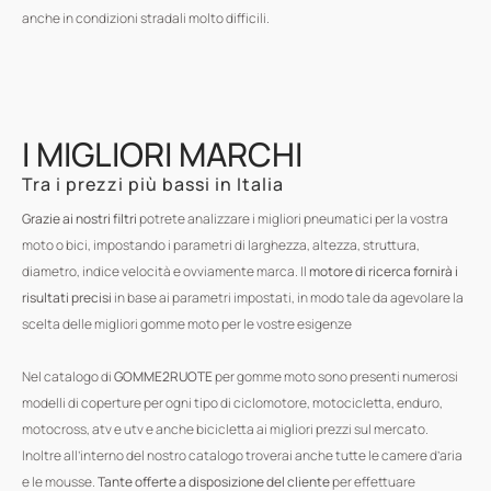
anche in condizioni stradali molto difficili.
I MIGLIORI MARCHI
Tra i prezzi più bassi in Italia
Grazie ai nostri filtri
potrete analizzare i migliori pneumatici per la vostra
moto o bici, impostando i parametri di larghezza, altezza, struttura,
diametro, indice velocità e ovviamente marca. Il
motore di ricerca fornirà i
risultati precisi
in base ai parametri impostati, in modo tale da agevolare la
scelta delle migliori gomme moto per le vostre esigenze
Nel catalogo di
GOMME2RUOTE
per gomme moto sono presenti numerosi
modelli di coperture per ogni tipo di ciclomotore, motocicletta, enduro,
motocross, atv e utv e anche bicicletta ai migliori prezzi sul mercato.
Inoltre all’interno del nostro catalogo troverai anche tutte le camere d’aria
e le mousse.
Tante offerte a disposizione del cliente
per effettuare