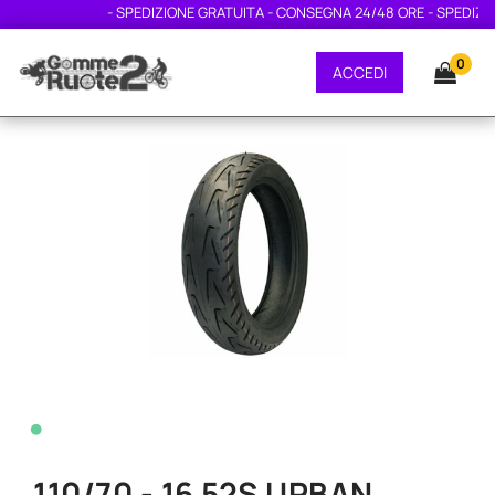
- SPEDIZIONE GRATUITA - CONSEGNA 24/48 ORE - SPEDIZION
0
ACCEDI
•
110/70 - 16 52S URBAN