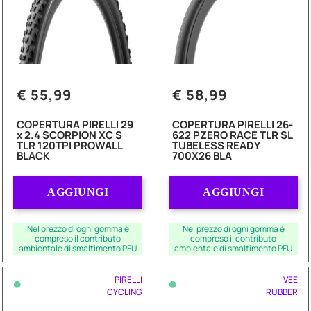
€ 55,99
€ 58,99
COPERTURA PIRELLI 29
COPERTURA PIRELLI 26-
x 2.4 SCORPION XC S
622 PZERO RACE TLR SL
TLR 120TPI PROWALL
TUBELESS READY
BLACK
700X26 BLA
Quantità
Quantità
AGGIUNGI
AGGIUNGI
Nel prezzo di ogni gomma è
Nel prezzo di ogni gomma è
compreso il contributo
compreso il contributo
ambientale di smaltimento PFU
ambientale di smaltimento PFU
•
•
PIRELLI
VEE
CYCLING
RUBBER