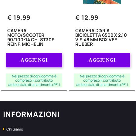
€ 19,99
€ 12,99
CAMERA
CAMERA D'ARIA
MOTO/SCOOTER
BICICLETTA 650B X 2.10
90/100-14 CH. ST30F
V.F. 48 MM BOX VEE
REINF. MICHELIN
RUBBER
Quantità
Quantità
AGGIUNGI
AGGIUNGI
Nel prezzo di ogni gomma è
Nel prezzo di ogni gomma è
compreso il contributo
compreso il contributo
ambientale di smaltimento PFU
ambientale di smaltimento PFU
INFORMAZIONI
Chi Siamo