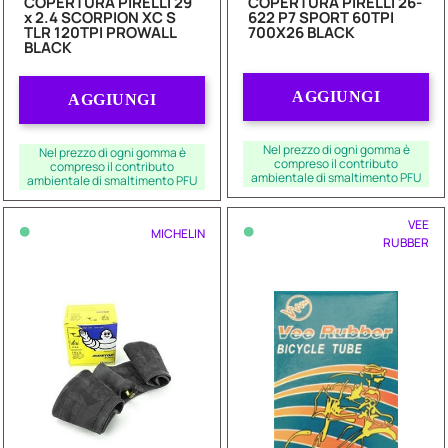
COPERTURA PIRELLI 29
COPERTURA PIRELLI 26-
x 2.4 SCORPION XC S
622 P7 SPORT 60TPI
TLR 120TPI PROWALL
700X26 BLACK
BLACK
Quantità
Quantità
AGGIUNGI
AGGIUNGI
Nel prezzo di ogni gomma è
Nel prezzo di ogni gomma è
compreso il contributo
compreso il contributo
ambientale di smaltimento PFU
ambientale di smaltimento PFU
•
•
VEE
MICHELIN
RUBBER