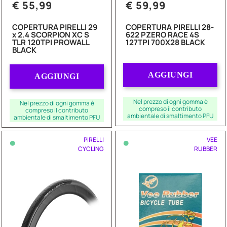
€ 55,99
€ 59,99
COPERTURA PIRELLI 29
COPERTURA PIRELLI 28-
x 2.4 SCORPION XC S
622 PZERO RACE 4S
TLR 120TPI PROWALL
127TPI 700X28 BLACK
BLACK
Quantità
Quantità
AGGIUNGI
AGGIUNGI
Nel prezzo di ogni gomma è
Nel prezzo di ogni gomma è
compreso il contributo
compreso il contributo
ambientale di smaltimento PFU
ambientale di smaltimento PFU
•
•
PIRELLI
VEE
CYCLING
RUBBER