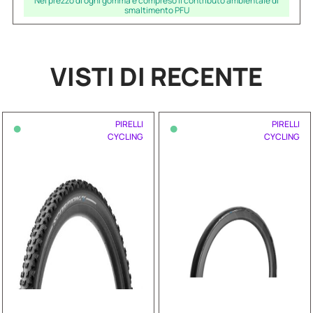
Nel prezzo di ogni gomma è compreso il contributo ambientale di
smaltimento PFU
VISTI DI RECENTE
•
•
PIRELLI
PIRELLI
CYCLING
CYCLING