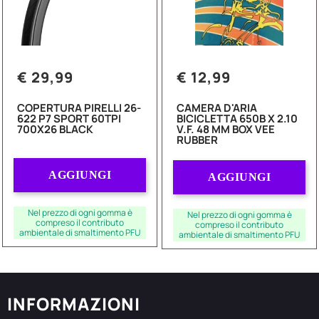
€ 29,99
€ 12,99
COPERTURA PIRELLI 26-
CAMERA D'ARIA
622 P7 SPORT 60TPI
BICICLETTA 650B X 2.10
700X26 BLACK
V.F. 48 MM BOX VEE
RUBBER
Quantità
Quantità
AGGIUNGI
AGGIUNGI
Nel prezzo di ogni gomma è
Nel prezzo di ogni gomma è
compreso il contributo
compreso il contributo
ambientale di smaltimento PFU
ambientale di smaltimento PFU
INFORMAZIONI