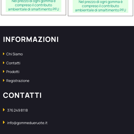
Nel prezzo di ogni gomma è
Nel prezzo di ogni gomma è
compreso il contributo
compreso il contributo
ambientale di smaltimento PFU
ambientale di smaltimento PFU
INFORMAZIONI
Chi Siamo
Contatti
Prodotti
Registrazione
CONTATTI
376 249 8118
info@gommedueruote.it