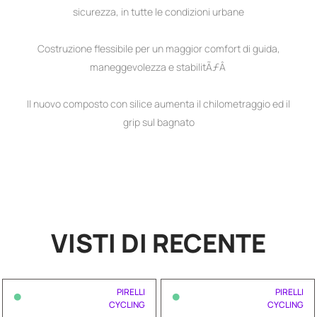
sicurezza, in tutte le condizioni urbane
Costruzione flessibile per un maggior comfort di guida,
maneggevolezza e stabilitÃƒÂ
Il nuovo composto con silice aumenta il chilometraggio ed il
grip sul bagnato
VISTI DI RECENTE
•
•
PIRELLI
PIRELLI
CYCLING
CYCLING