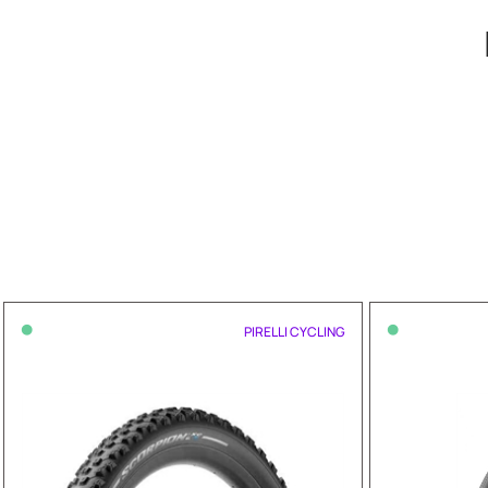
•
•
PIRELLI CYCLING