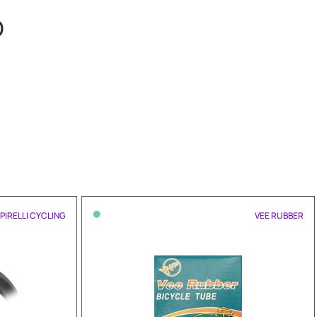
O
•
PIRELLI CYCLING
VEE RUBBER