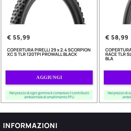
€ 55,99
€ 58,99
COPERTURA PIRELLI 29 x 2.4 SCORPION
COPERTURA 
XC S TLR 120TPI PROWALL BLACK
RACE TLR S
BLA
Quantità
AGGIUNGI
Nel prezzo di ogni gomma è compreso il contributo
Nel prezzo di 
ambientale di smaltimento PFU
ambi
INFORMAZIONI