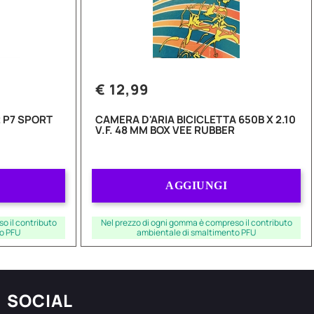
€ 12,99
 P7 SPORT
CAMERA D'ARIA BICICLETTA 650B X 2.10
V.F. 48 MM BOX VEE RUBBER
Quantità
AGGIUNGI
o il contributo
Nel prezzo di ogni gomma è compreso il contributo
o PFU
ambientale di smaltimento PFU
SOCIAL