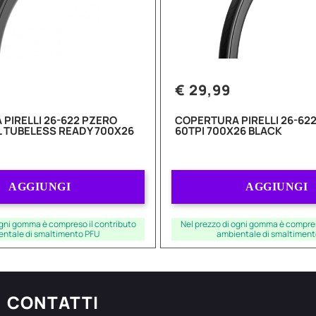
€ 29,99
PIRELLI 26-622 PZERO
COPERTURA PIRELLI 26-622
L TUBELESS READY 700X26
60TPI 700X26 BLACK
Quantità
Quantità
AGGIUNGI
AGGIUNGI
ogni gomma è compreso il contributo
Nel prezzo di ogni gomma è compres
entale di smaltimento PFU
ambientale di smaltiment
CONTATTI