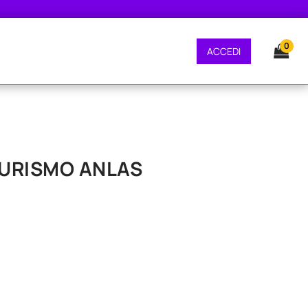
E GRATUITA - CONSEGNA 24/48 ORE - SPEDIZIONE GRATUITA - CONSEGNA 2
0
ACCEDI
 TURISMO ANLAS