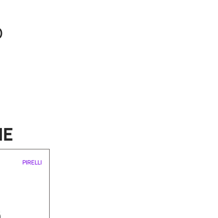
O
HE
PIRELLI