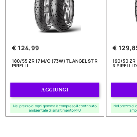
€ 124,99
€ 129,8
180/55 ZR 17 M/C (73W) TL ANGEL ST R
190/50 ZR 
PIRELLI
R PIRELLI 
Quantità
AGGIUNGI
Nel prezzo di ogni gomma è compreso il contributo
Nel prezzo di
ambientale di smaltimento PFU
ambi