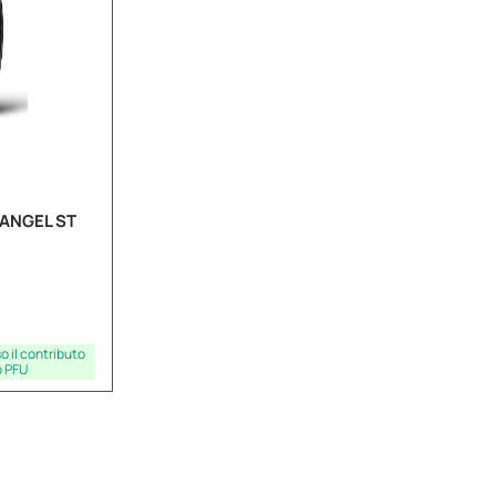
 ANGEL ST
 il contributo
o PFU