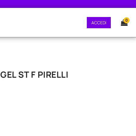
GRATUITA - CONSEGNA 24/48 ORE - SPEDIZIONE GRATUITA - CONSEGNA 24/4
0
ACCEDI
GEL ST F PIRELLI