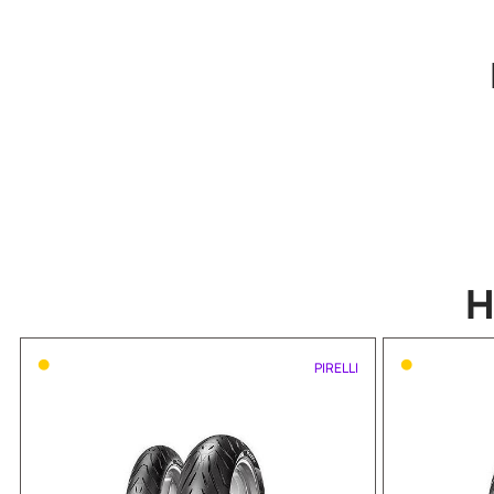
•
•
PIRELLI