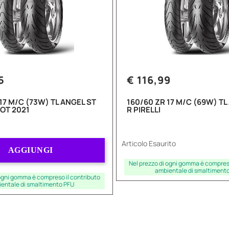
5
€ 116,99
17 M/C (73W) TL ANGEL ST
160/60 ZR 17 M/C (69W) TL
DOT 2021
R PIRELLI
Quantità
Articolo Esaurito
AGGIUNGI
Nel prezzo di ogni gomma è compreso
ambientale di smaltiment
 ogni gomma è compreso il contributo
entale di smaltimento PFU