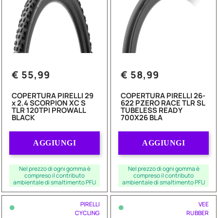
€ 55,99
€ 58,99
COPERTURA PIRELLI 29
COPERTURA PIRELLI 26-
x 2.4 SCORPION XC S
622 PZERO RACE TLR SL
TLR 120TPI PROWALL
TUBELESS READY
BLACK
700X26 BLA
Quantità
Quantità
AGGIUNGI
AGGIUNGI
Nel prezzo di ogni gomma è
Nel prezzo di ogni gomma è
compreso il contributo
compreso il contributo
ambientale di smaltimento PFU
ambientale di smaltimento PFU
•
•
PIRELLI
VEE
CYCLING
RUBBER