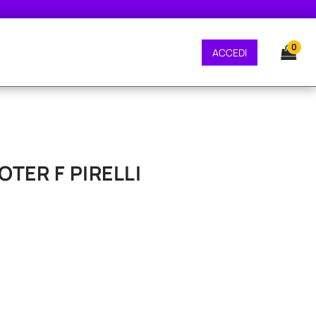
E GRATUITA - CONSEGNA 24/48 ORE - SPEDIZIONE GRATUITA - CONSEGNA 2
0
ACCEDI
OTER F PIRELLI