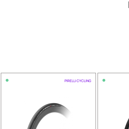
•
•
PIRELLI CYCLING