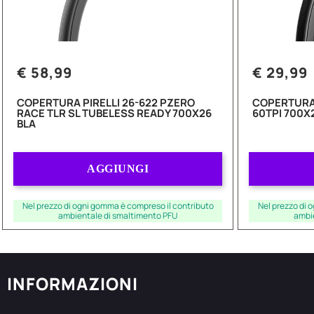
€ 58,99
€ 29,99
COPERTURA PIRELLI 26-622 PZERO
COPERTURA 
RACE TLR SL TUBELESS READY 700X26
60TPI 700X
BLA
Quantità
AGGIUNGI
Nel prezzo di ogni gomma è compreso il contributo
Nel prezzo di 
ambientale di smaltimento PFU
ambi
INFORMAZIONI