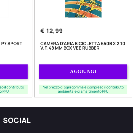
€ 12,99
 P7 SPORT
CAMERA D'ARIA BICICLETTA 650B X 2.10
V.F. 48 MM BOX VEE RUBBER
Quantità
AGGIUNGI
o il contributo
Nel prezzo di ogni gomma è compreso il contributo
o PFU
ambientale di smaltimento PFU
SOCIAL