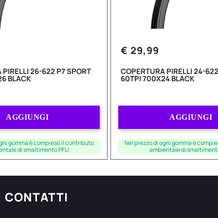
€ 29,99
PIRELLI 26-622 P7 SPORT
COPERTURA PIRELLI 24-622
26 BLACK
60TPI 700X24 BLACK
Quantità
Quantità
AGGIUNGI
AGGIUNGI
ogni gomma è compreso il contributo
Nel prezzo di ogni gomma è compres
entale di smaltimento PFU
ambientale di smaltiment
CONTATTI