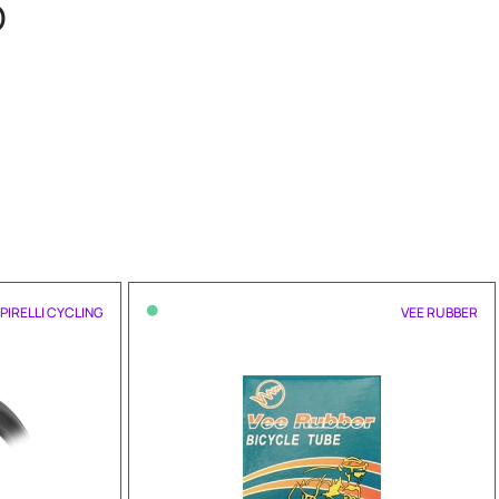
O
•
PIRELLI CYCLING
VEE RUBBER