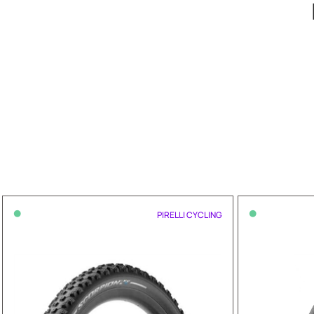
•
•
PIRELLI CYCLING