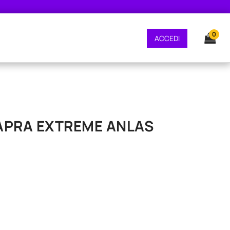
ONE GRATUITA - CONSEGNA 24/48 ORE - SPEDIZIONE GRATUITA - CONSEGNA 
0
ACCEDI
 CAPRA EXTREME ANLAS