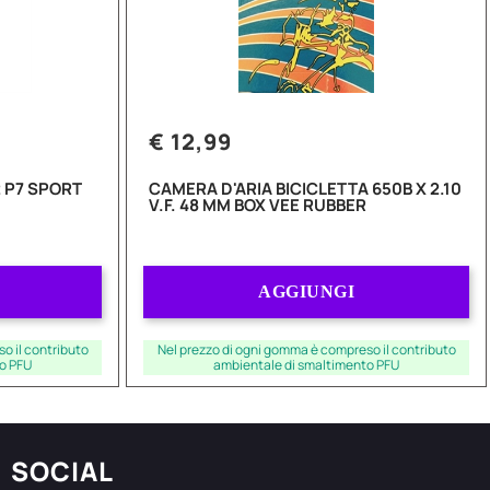
€ 12,99
 P7 SPORT
CAMERA D'ARIA BICICLETTA 650B X 2.10
V.F. 48 MM BOX VEE RUBBER
Quantità
AGGIUNGI
o il contributo
Nel prezzo di ogni gomma è compreso il contributo
o PFU
ambientale di smaltimento PFU
SOCIAL