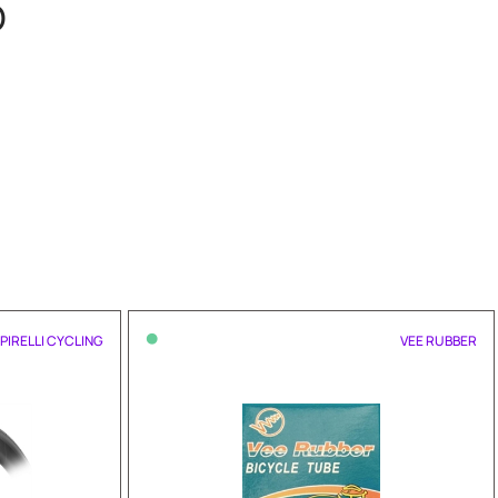
O
•
PIRELLI CYCLING
VEE RUBBER