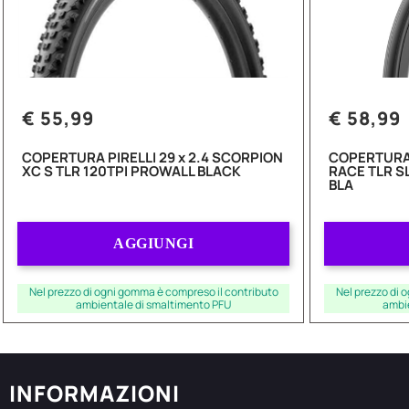
€ 55,99
€ 58,99
COPERTURA PIRELLI 29 x 2.4 SCORPION
COPERTURA 
XC S TLR 120TPI PROWALL BLACK
RACE TLR S
BLA
Quantità
AGGIUNGI
Nel prezzo di ogni gomma è compreso il contributo
Nel prezzo di 
ambientale di smaltimento PFU
ambi
INFORMAZIONI