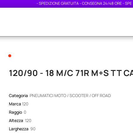
- SPEDIZIONE GRATUITA - CONSEGNA 24/48 ORE - SPEDIZI
•
120/90 - 18 M/C 71R M+S TT
Categoria
PNEUMATICI MOTO / SCOOTER / OFF ROAD
Marca
120
Raggio
0
Altezza
120
Larghezza
90