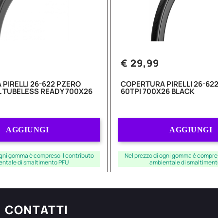
€ 29,99
PIRELLI 26-622 PZERO
COPERTURA PIRELLI 26-622
L TUBELESS READY 700X26
60TPI 700X26 BLACK
Quantità
Quantità
AGGIUNGI
AGGIUNGI
ogni gomma è compreso il contributo
Nel prezzo di ogni gomma è compres
entale di smaltimento PFU
ambientale di smaltiment
CONTATTI