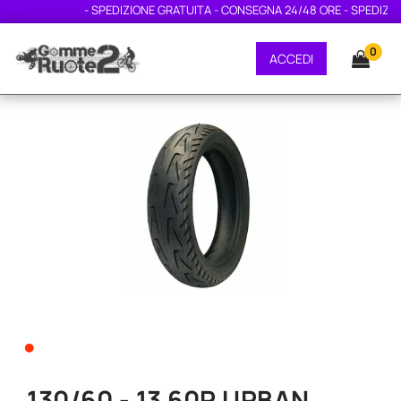
- SPEDIZIONE GRATUITA - CONSEGNA 24/48 ORE - SPEDIZIONE
0
ACCEDI
•
130/60 - 13 60P URBAN