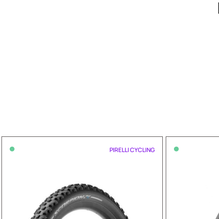
•
•
PIRELLI CYCLING