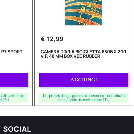
€ 12,99
 P7 SPORT
CAMERA D'ARIA BICICLETTA 650B X 2.10
V.F. 48 MM BOX VEE RUBBER
Quantità
AGGIUNGI
o il contributo
Nel prezzo di ogni gomma è compreso il contributo
o PFU
ambientale di smaltimento PFU
SOCIAL