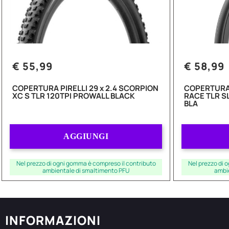
€ 55,99
€ 58,99
COPERTURA PIRELLI 29 x 2.4 SCORPION
COPERTURA 
XC S TLR 120TPI PROWALL BLACK
RACE TLR S
BLA
Quantità
AGGIUNGI
Nel prezzo di ogni gomma è compreso il contributo
Nel prezzo di 
ambientale di smaltimento PFU
ambi
INFORMAZIONI