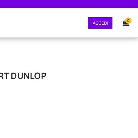
E GRATUITA - CONSEGNA 24/48 ORE - SPEDIZIONE GRATUITA - CONSEGNA 2
0
ACCEDI
ART DUNLOP