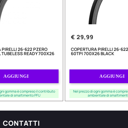
€ 29,99
PIRELLI 26-622 PZERO
COPERTURA PIRELLI 26-622
L TUBELESS READY 700X26
60TPI 700X26 BLACK
Quantità
Quantità
AGGIUNGI
AGGIUNGI
ogni gomma è compreso il contributo
Nel prezzo di ogni gomma è compres
entale di smaltimento PFU
ambientale di smaltiment
CONTATTI