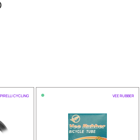
O
•
PIRELLI CYCLING
VEE RUBBER