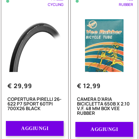
•
•
CYCLING
RUBBER
€ 29,99
€ 12,99
COPERTURA PIRELLI 26-
CAMERA D'ARIA
622 P7 SPORT 60TPI
BICICLETTA 650B X 2.10
700X26 BLACK
V.F. 48 MM BOX VEE
RUBBER
Quantità
Quantità
AGGIUNGI
AGGIUNGI