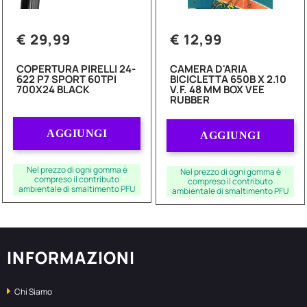
€ 29,99
€ 12,99
COPERTURA PIRELLI 24-
CAMERA D'ARIA
622 P7 SPORT 60TPI
BICICLETTA 650B X 2.10
700X24 BLACK
V.F. 48 MM BOX VEE
RUBBER
Quantità
Quantità
AGGIUNGI
AGGIUNGI
Nel prezzo di ogni gomma è
Nel prezzo di ogni gomma è
compreso il contributo
compreso il contributo
ambientale di smaltimento PFU
ambientale di smaltimento PFU
INFORMAZIONI
Chi Siamo