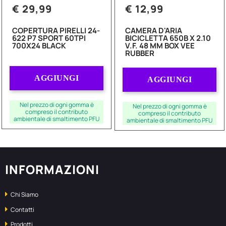
€ 29,99
€ 12,99
COPERTURA PIRELLI 24-
CAMERA D'ARIA
622 P7 SPORT 60TPI
BICICLETTA 650B X 2.10
700X24 BLACK
V.F. 48 MM BOX VEE
RUBBER
Quantità
Quantità
AGGIUNGI
AGGIUNGI
Nel prezzo di ogni gomma è
Nel prezzo di ogni gomma è
compreso il contributo
compreso il contributo
ambientale di smaltimento PFU
ambientale di smaltimento PFU
INFORMAZIONI
Chi Siamo
Contatti
Prodotti