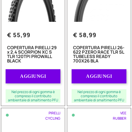
€ 55,99
€ 58,99
COPERTURA PIRELLI 29
COPERTURA PIRELLI 26-
x 2.4 SCORPION XC S
622 PZERO RACE TLR SL
TLR 120TPI PROWALL
TUBELESS READY
BLACK
700X26 BLA
Quantità
Quantità
AGGIUNGI
AGGIUNGI
Nel prezzo di ogni gomma è
Nel prezzo di ogni gomma è
compreso il contributo
compreso il contributo
ambientale di smaltimento PFU
ambientale di smaltimento PFU
•
•
PIRELLI
VEE
CYCLING
RUBBER