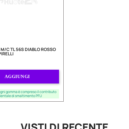
5 M/C TL 56S DIABLO ROSSO
IRELLI
Quantità
AGGIUNGI
 ogni gomma è compreso il contributo
entale di smaltimento PFU
VISTI DI RECENTE