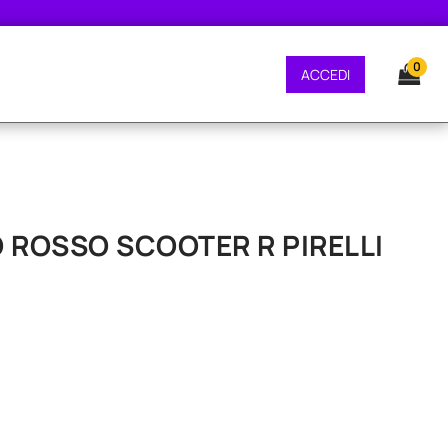
GRATUITA - CONSEGNA 24/48 ORE - SPEDIZIONE GRATUITA - CONSEGNA 24/
0
ACCEDI
LO ROSSO SCOOTER R PIRELLI