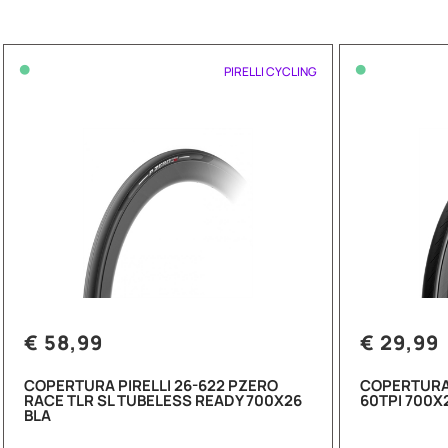
•
•
PIRELLI CYCLING
€ 58,99
€ 29,99
COPERTURA PIRELLI 26-622 PZERO
COPERTURA 
RACE TLR SL TUBELESS READY 700X26
60TPI 700X
BLA