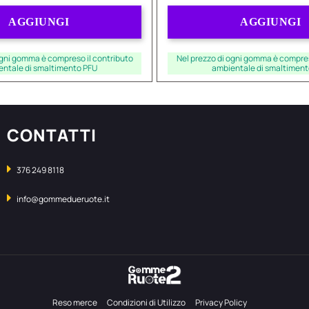
Quantità
Quantità
AGGIUNGI
AGGIUNGI
ogni gomma è compreso il contributo
Nel prezzo di ogni gomma è compres
entale di smaltimento PFU
ambientale di smaltiment
CONTATTI
376 249 8118
info@gommedueruote.it
Reso merce
Condizioni di Utilizzo
Privacy Policy