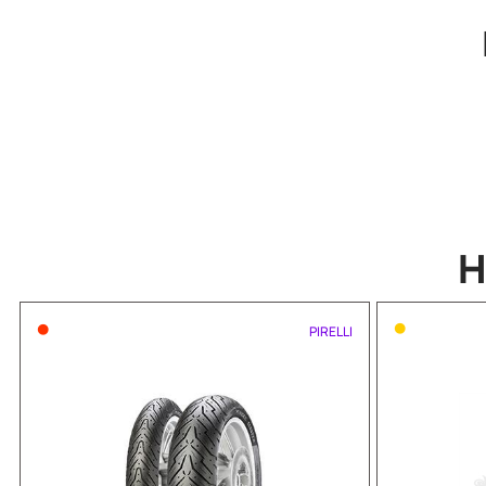
•
•
PIRELLI