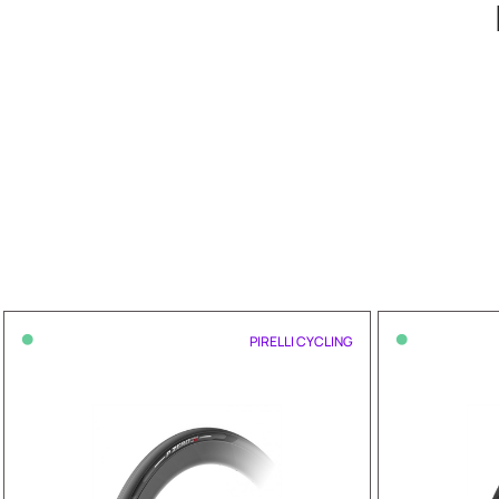
•
•
PIRELLI CYCLING