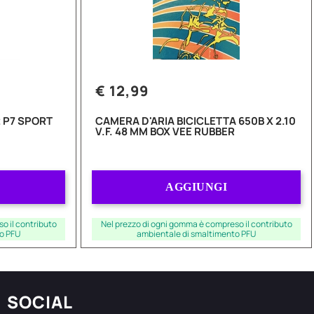
€ 12,99
 P7 SPORT
CAMERA D'ARIA BICICLETTA 650B X 2.10
V.F. 48 MM BOX VEE RUBBER
Quantità
AGGIUNGI
o il contributo
Nel prezzo di ogni gomma è compreso il contributo
o PFU
ambientale di smaltimento PFU
SOCIAL