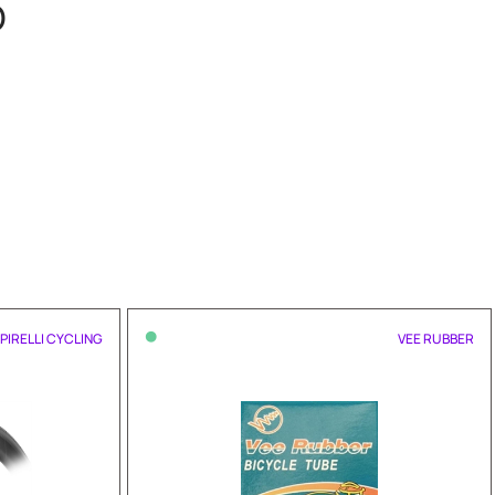
O
•
PIRELLI CYCLING
VEE RUBBER