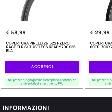
€ 58,99
€ 29,99
COPERTURA PIRELLI 26-622 PZERO
COPERTURA 
RACE TLR SL TUBELESS READY 700X26
60TPI 700X
BLA
Quantità
AGGIUNGI
Nel prezzo di ogni gomma è compreso il contributo
Nel prezzo di 
ambientale di smaltimento PFU
ambi
INFORMAZIONI