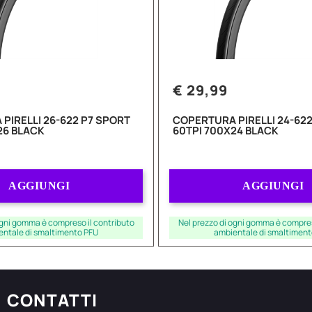
€ 29,99
PIRELLI 26-622 P7 SPORT
COPERTURA PIRELLI 24-622
26 BLACK
60TPI 700X24 BLACK
Quantità
Quantità
AGGIUNGI
AGGIUNGI
ogni gomma è compreso il contributo
Nel prezzo di ogni gomma è compres
entale di smaltimento PFU
ambientale di smaltiment
CONTATTI