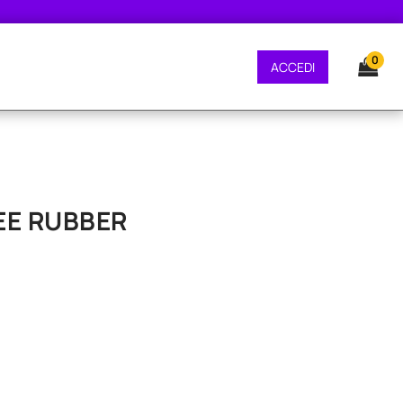
E GRATUITA - CONSEGNA 24/48 ORE - SPEDIZIONE GRATUITA - CONSEGNA 2
0
ACCEDI
VEE RUBBER