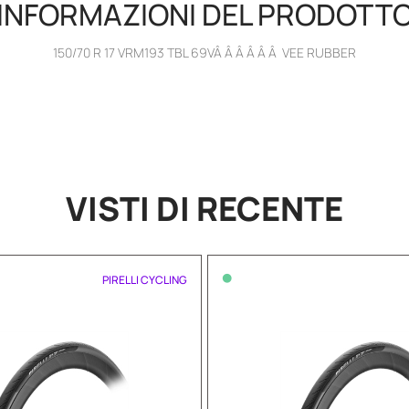
INFORMAZIONI DEL PRODOTT
150/70 R 17 VRM193 TBL 69VÂ Â Â Â Â Â VEE RUBBER
VISTI DI RECENTE
•
PIRELLI CYCLING