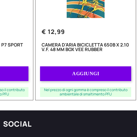
€ 12,99
 P7 SPORT
CAMERA D'ARIA BICICLETTA 650B X 2.10
V.F. 48 MM BOX VEE RUBBER
Quantità
AGGIUNGI
o il contributo
Nel prezzo di ogni gomma è compreso il contributo
o PFU
ambientale di smaltimento PFU
SOCIAL