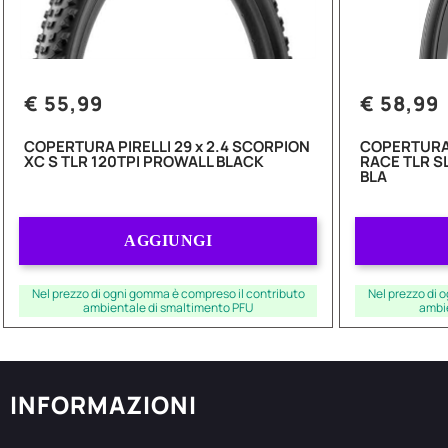
€ 55,99
€ 58,99
COPERTURA PIRELLI 29 x 2.4 SCORPION
COPERTURA 
XC S TLR 120TPI PROWALL BLACK
RACE TLR S
BLA
Quantità
AGGIUNGI
Nel prezzo di ogni gomma è compreso il contributo
Nel prezzo di 
ambientale di smaltimento PFU
ambi
INFORMAZIONI