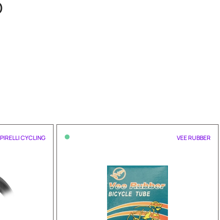
O
•
PIRELLI CYCLING
VEE RUBBER