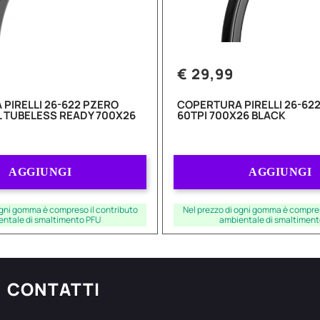
€ 29,99
PIRELLI 26-622 PZERO
COPERTURA PIRELLI 26-622
L TUBELESS READY 700X26
60TPI 700X26 BLACK
Quantità
Quantità
AGGIUNGI
AGGIUNGI
ogni gomma è compreso il contributo
Nel prezzo di ogni gomma è compres
entale di smaltimento PFU
ambientale di smaltiment
CONTATTI