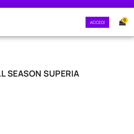
E GRATUITA - CONSEGNA 24/48 ORE - SPEDIZIONE GRATUITA - CONSEGNA 24
0
ACCEDI
ALL SEASON SUPERIA