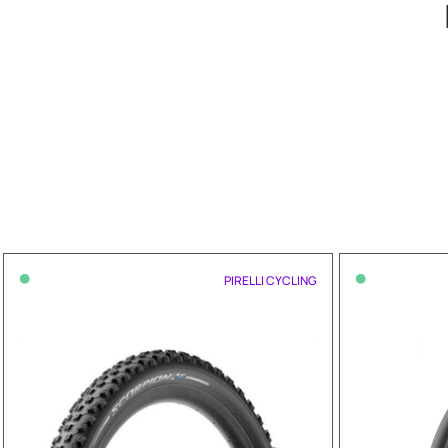
•
•
PIRELLI CYCLING