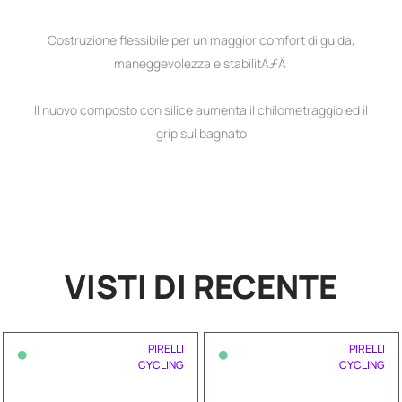
Costruzione flessibile per un maggior comfort di guida,
maneggevolezza e stabilitÃƒÂ
Il nuovo composto con silice aumenta il chilometraggio ed il
grip sul bagnato
VISTI DI RECENTE
•
•
PIRELLI
PIRELLI
CYCLING
CYCLING