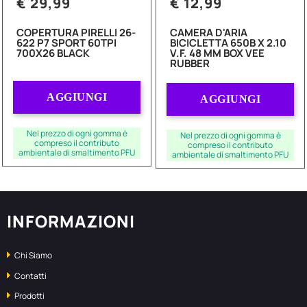
€ 29,99
€ 12,99
COPERTURA PIRELLI 26-
CAMERA D'ARIA
622 P7 SPORT 60TPI
BICICLETTA 650B X 2.10
700X26 BLACK
V.F. 48 MM BOX VEE
RUBBER
Quantità
Quantità
AGGIUNGI
AGGIUNGI
Nel prezzo di ogni gomma è
Nel prezzo di ogni gomma è
compreso il contributo
compreso il contributo
ambientale di smaltimento PFU
ambientale di smaltimento PFU
INFORMAZIONI
Chi Siamo
Contatti
Prodotti