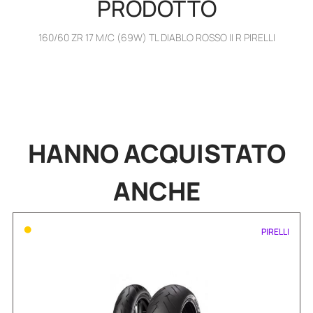
PRODOTTO
160/60 ZR 17 M/C (69W) TL DIABLO ROSSO II R PIRELLI
HANNO
ACQUISTATO
ANCHE
•
PIRELLI