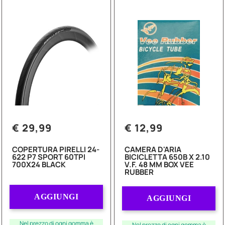
€ 29,99
€ 12,99
COPERTURA PIRELLI 24-
CAMERA D'ARIA
622 P7 SPORT 60TPI
BICICLETTA 650B X 2.10
700X24 BLACK
V.F. 48 MM BOX VEE
RUBBER
Quantità
Quantità
AGGIUNGI
AGGIUNGI
Nel prezzo di ogni gomma è
Nel prezzo di ogni gomma è