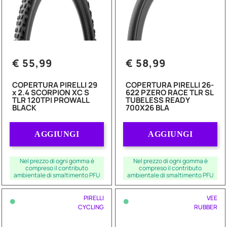
€ 55,99
€ 58,99
COPERTURA PIRELLI 29
COPERTURA PIRELLI 26-
x 2.4 SCORPION XC S
622 PZERO RACE TLR SL
TLR 120TPI PROWALL
TUBELESS READY
BLACK
700X26 BLA
Quantità
Quantità
AGGIUNGI
AGGIUNGI
Nel prezzo di ogni gomma è
Nel prezzo di ogni gomma è
compreso il contributo
compreso il contributo
ambientale di smaltimento PFU
ambientale di smaltimento PFU
•
•
PIRELLI
VEE
CYCLING
RUBBER