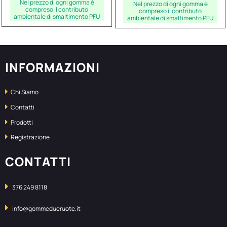
Nel prezzo di ogni gomma è
Nel prezzo di ogni gomma è
compreso il contributo
compreso il contributo
ambientale di smaltimento PFU
ambientale di smaltimento PFU
INFORMAZIONI
Chi Siamo
Contatti
Prodotti
Registrazione
CONTATTI
376 249 8118
info@gommedueruote.it