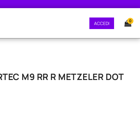
GRATUITA - CONSEGNA 24/48 ORE - SPEDIZIONE GRATUITA - CONSEGNA 24/
0
ACCEDI
ORTEC M9 RR R METZELER DOT