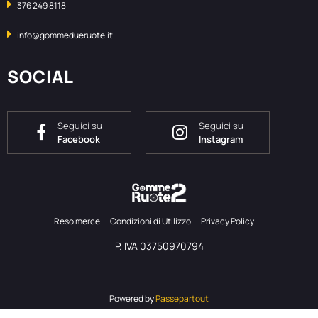
376 249 8118
info@gommedueruote.it
SOCIAL
Seguici su
Seguici su
Facebook
Instagram
Reso merce
Condizioni di Utilizzo
Privacy Policy
P. IVA 03750970794
Powered by
Passepartout