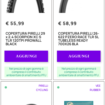
€ 55,99
€ 58,99
COPERTURA PIRELLI 29
COPERTURA PIRELLI 26-
x 2.4 SCORPION XC S
622 PZERO RACE TLR SL
TLR 120TPI PROWALL
TUBELESS READY
BLACK
700X26 BLA
Quantità
Quantità
AGGIUNGI
AGGIUNGI
Nel prezzo di ogni gomma è
Nel prezzo di ogni gomma è
compreso il contributo
compreso il contributo
ambientale di smaltimento PFU
ambientale di smaltimento PFU
•
•
PIRELLI
VEE
CYCLING
RUBBER