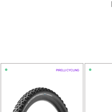
•
•
PIRELLI CYCLING