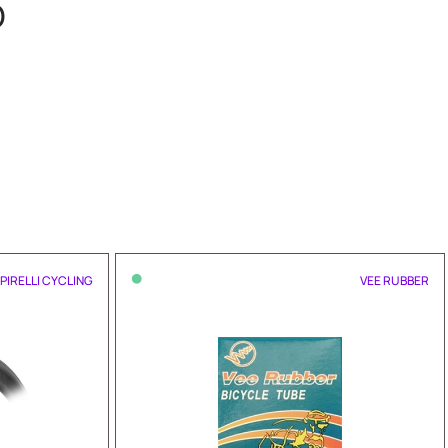
O
•
PIRELLI CYCLING
VEE RUBBER