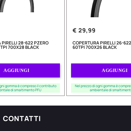
€ 29,99
PIRELLI 28-622 PZERO
COPERTURA PIRELLI 26-622
7TPI 700X28 BLACK
60TPI 700X26 BLACK
Quantità
Quantità
AGGIUNGI
AGGIUNGI
ogni gomma è compreso il contributo
Nel prezzo di ogni gomma è compres
entale di smaltimento PFU
ambientale di smaltiment
CONTATTI