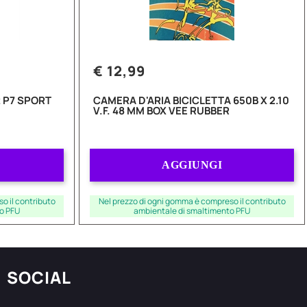
€ 12,99
 P7 SPORT
CAMERA D'ARIA BICICLETTA 650B X 2.10
V.F. 48 MM BOX VEE RUBBER
Quantità
AGGIUNGI
o il contributo
Nel prezzo di ogni gomma è compreso il contributo
o PFU
ambientale di smaltimento PFU
SOCIAL