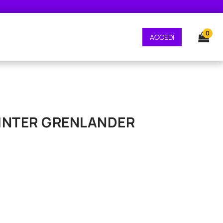
 GRATUITA - CONSEGNA 24/48 ORE - SPEDIZIONE GRATUITA - CONSEGNA 24
0
ACCEDI
 WINTER GRENLANDER