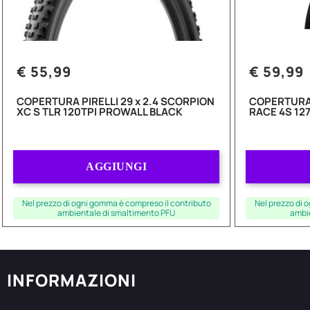
€ 55,99
€ 59,99
COPERTURA PIRELLI 29 x 2.4 SCORPION
COPERTURA 
XC S TLR 120TPI PROWALL BLACK
RACE 4S 12
Quantità
AGGIUNGI
Nel prezzo di ogni gomma è compreso il contributo
Nel prezzo di 
ambientale di smaltimento PFU
ambi
INFORMAZIONI