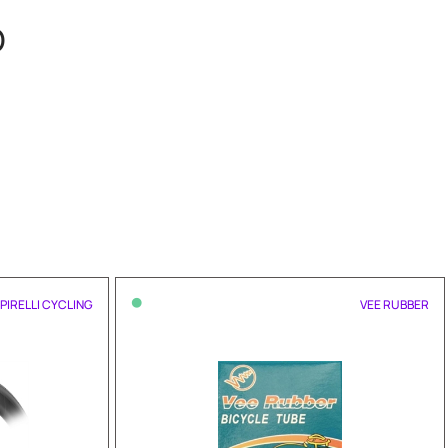
O
•
PIRELLI CYCLING
VEE RUBBER