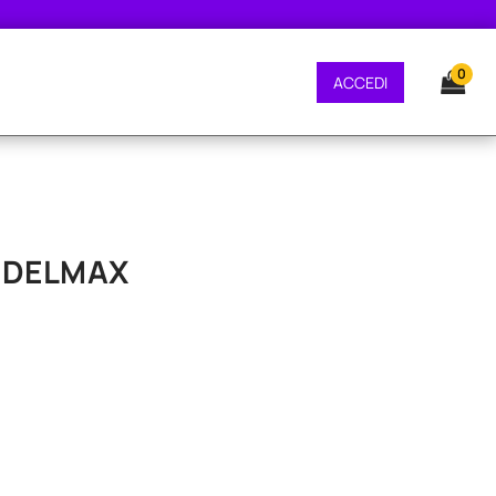
ONE GRATUITA - CONSEGNA 24/48 ORE - SPEDIZIONE GRATUITA - CONSEGNA 
0
ACCEDI
O DELMAX