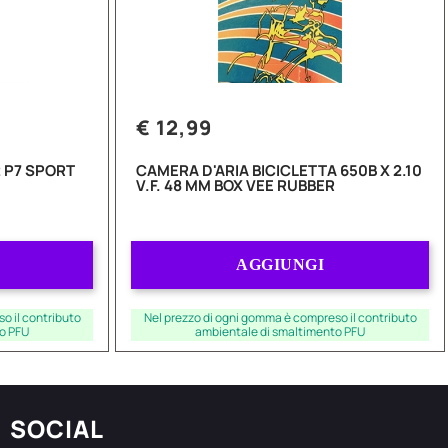
€ 12,99
 P7 SPORT
CAMERA D'ARIA BICICLETTA 650B X 2.10
V.F. 48 MM BOX VEE RUBBER
Quantità
AGGIUNGI
o il contributo
Nel prezzo di ogni gomma è compreso il contributo
o PFU
ambientale di smaltimento PFU
SOCIAL