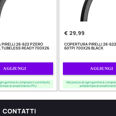
€ 29,99
PIRELLI 26-622 PZERO
COPERTURA PIRELLI 26-622
L TUBELESS READY 700X26
60TPI 700X26 BLACK
Quantità
Quantità
AGGIUNGI
AGGIUNGI
ogni gomma è compreso il contributo
Nel prezzo di ogni gomma è compres
entale di smaltimento PFU
ambientale di smaltiment
CONTATTI