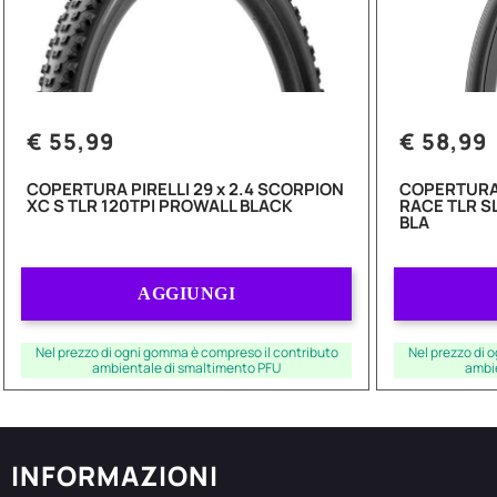
€ 55,99
€ 58,99
COPERTURA PIRELLI 29 x 2.4 SCORPION
COPERTURA 
XC S TLR 120TPI PROWALL BLACK
RACE TLR S
BLA
Quantità
AGGIUNGI
Nel prezzo di ogni gomma è compreso il contributo
Nel prezzo di 
ambientale di smaltimento PFU
ambi
INFORMAZIONI