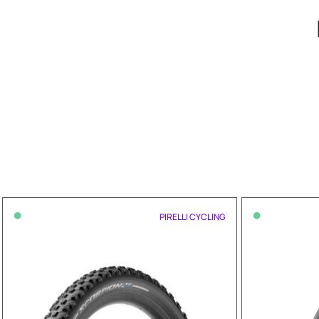
•
•
PIRELLI CYCLING