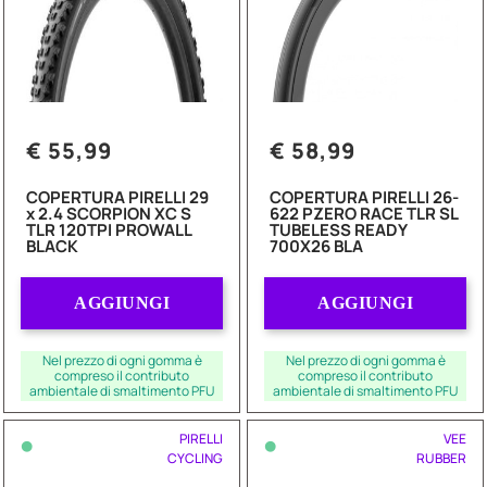
€ 55,99
€ 58,99
COPERTURA PIRELLI 29
COPERTURA PIRELLI 26-
x 2.4 SCORPION XC S
622 PZERO RACE TLR SL
TLR 120TPI PROWALL
TUBELESS READY
BLACK
700X26 BLA
Quantità
Quantità
AGGIUNGI
AGGIUNGI
Nel prezzo di ogni gomma è
Nel prezzo di ogni gomma è
compreso il contributo
compreso il contributo
ambientale di smaltimento PFU
ambientale di smaltimento PFU
•
•
PIRELLI
VEE
CYCLING
RUBBER