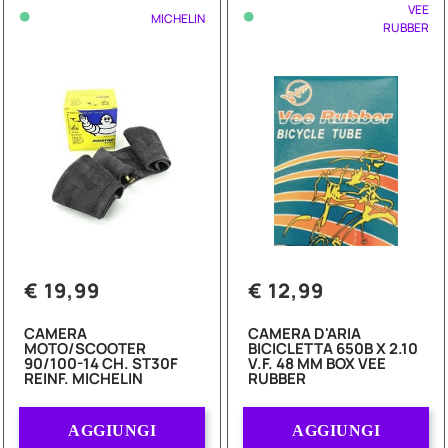
•
•
VEE
MICHELIN
RUBBER
€ 19,99
€ 12,99
CAMERA
CAMERA D'ARIA
MOTO/SCOOTER
BICICLETTA 650B X 2.10
90/100-14 CH. ST30F
V.F. 48 MM BOX VEE
REINF. MICHELIN
RUBBER
Quantità
Quantità
AGGIUNGI
AGGIUNGI