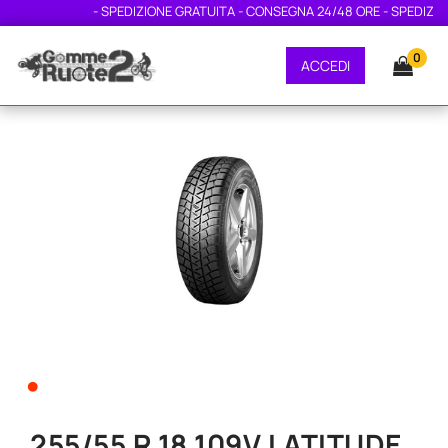
- SPEDIZIONE GRATUITA - CONSEGNA 24/48 ORE - SPEDIZION
0
ACCEDI
•
255/55 R 18 109V LATITUDE