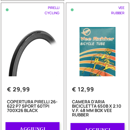
•
•
PIRELLI
VEE
CYCLING
RUBBER
€ 29,99
€ 12,99
COPERTURA PIRELLI 26-
CAMERA D'ARIA
622 P7 SPORT 60TPI
BICICLETTA 650B X 2.10
700X26 BLACK
V.F. 48 MM BOX VEE
RUBBER
Quantità
Quantità
AGGIUNGI
AGGIUNGI