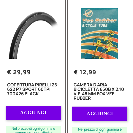
€ 29,99
€ 12,99
COPERTURA PIRELLI 26-
CAMERA D'ARIA
622 P7 SPORT 60TPI
BICICLETTA 650B X 2.10
700X26 BLACK
V.F. 48 MM BOX VEE
RUBBER
Quantità
Quantità
AGGIUNGI
AGGIUNGI
Nel prezzo di ogni gomma è
Nel prezzo di ogni gomma è
compreso il contributo