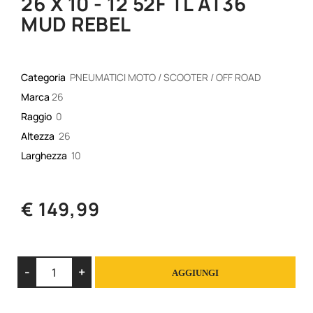
26 X 10 - 12 52F TL AT36
MUD REBEL
Categoria
PNEUMATICI MOTO / SCOOTER / OFF ROAD
Marca
26
Raggio
0
Altezza
26
Larghezza
10
€ 149,99
Quantità
AGGIUNGI