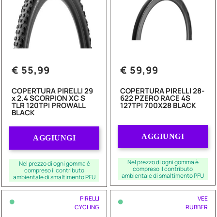
€ 55,99
€ 59,99
COPERTURA PIRELLI 29
COPERTURA PIRELLI 28-
x 2.4 SCORPION XC S
622 PZERO RACE 4S
TLR 120TPI PROWALL
127TPI 700X28 BLACK
BLACK
Quantità
Quantità
AGGIUNGI
AGGIUNGI
Nel prezzo di ogni gomma è
Nel prezzo di ogni gomma è
compreso il contributo
compreso il contributo
ambientale di smaltimento PFU
ambientale di smaltimento PFU
•
•
PIRELLI
VEE
CYCLING
RUBBER