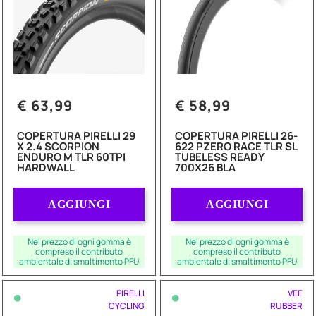
€ 63,99
€ 58,99
COPERTURA PIRELLI 29
COPERTURA PIRELLI 26-
X 2.4 SCORPION
622 PZERO RACE TLR SL
ENDURO M TLR 60TPI
TUBELESS READY
HARDWALL
700X26 BLA
Quantità
Quantità
AGGIUNGI
AGGIUNGI
Nel prezzo di ogni gomma è
Nel prezzo di ogni gomma è
compreso il contributo
compreso il contributo
ambientale di smaltimento PFU
ambientale di smaltimento PFU
•
•
PIRELLI
VEE
CYCLING
RUBBER