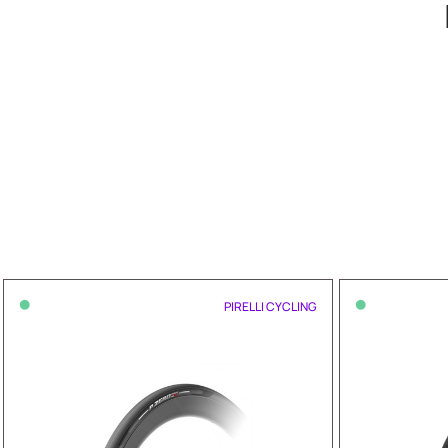
•
•
PIRELLI CYCLING