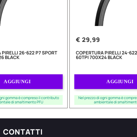
€ 29,99
PIRELLI 26-622 P7 SPORT
COPERTURA PIRELLI 24-622
26 BLACK
60TPI 700X24 BLACK
Quantità
Quantità
AGGIUNGI
AGGIUNGI
ogni gomma è compreso il contributo
Nel prezzo di ogni gomma è compres
entale di smaltimento PFU
ambientale di smaltiment
CONTATTI