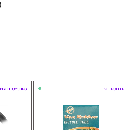
O
•
PIRELLI CYCLING
VEE RUBBER