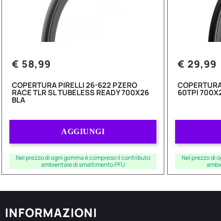
€ 58,99
€ 29,99
COPERTURA PIRELLI 26-622 PZERO
COPERTURA 
RACE TLR SL TUBELESS READY 700X26
60TPI 700X
BLA
Quantità
AGGIUNGI
Nel prezzo di ogni gomma è compreso il contributo
Nel prezzo di 
ambientale di smaltimento PFU
ambi
INFORMAZIONI