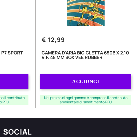
€ 12,99
 P7 SPORT
CAMERA D'ARIA BICICLETTA 650B X 2.10
V.F. 48 MM BOX VEE RUBBER
Quantità
AGGIUNGI
o il contributo
Nel prezzo di ogni gomma è compreso il contributo
o PFU
ambientale di smaltimento PFU
SOCIAL