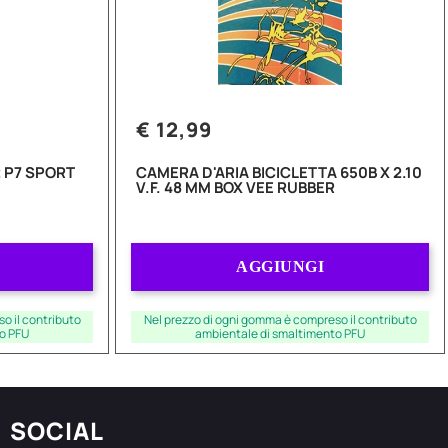
€ 12,99
 P7 SPORT
CAMERA D'ARIA BICICLETTA 650B X 2.10
V.F. 48 MM BOX VEE RUBBER
Quantità
AGGIUNGI
o il contributo
Nel prezzo di ogni gomma è compreso il contributo
o PFU
ambientale di smaltimento PFU
SOCIAL