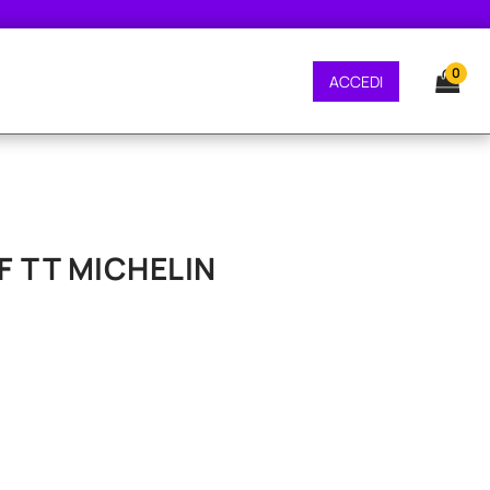
E GRATUITA - CONSEGNA 24/48 ORE - SPEDIZIONE GRATUITA - CONSEGNA 2
0
ACCEDI
 F TT MICHELIN