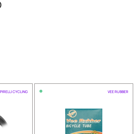
O
•
PIRELLI CYCLING
VEE RUBBER