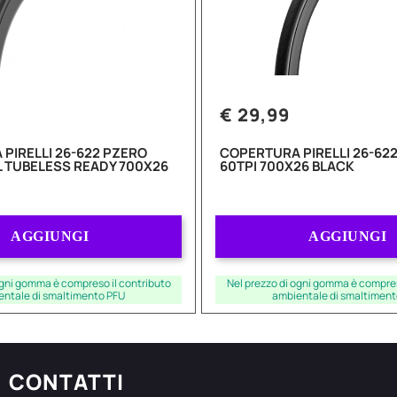
€ 29,99
PIRELLI 26-622 PZERO
COPERTURA PIRELLI 26-622
L TUBELESS READY 700X26
60TPI 700X26 BLACK
Quantità
Quantità
AGGIUNGI
AGGIUNGI
ogni gomma è compreso il contributo
Nel prezzo di ogni gomma è compres
entale di smaltimento PFU
ambientale di smaltiment
CONTATTI