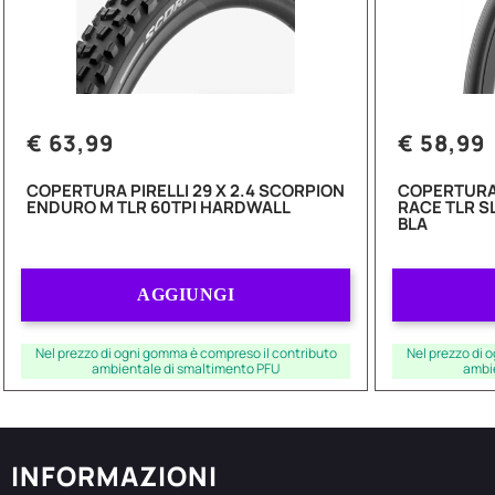
€ 63,99
€ 58,99
COPERTURA PIRELLI 29 X 2.4 SCORPION
COPERTURA 
ENDURO M TLR 60TPI HARDWALL
RACE TLR S
BLA
Quantità
AGGIUNGI
Nel prezzo di ogni gomma è compreso il contributo
Nel prezzo di 
ambientale di smaltimento PFU
ambi
INFORMAZIONI