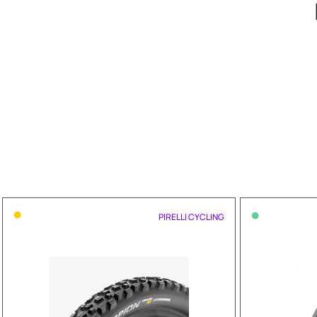
•
•
PIRELLI CYCLING