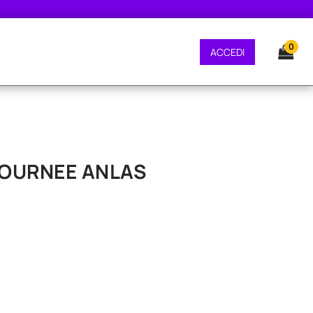
DIZIONE GRATUITA - CONSEGNA 24/48 ORE - SPEDIZIONE GRATUITA - CONS
0
ACCEDI
 TOURNEE ANLAS