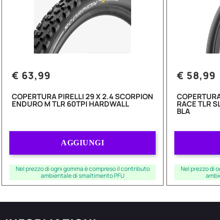
€ 63,99
€ 58,99
COPERTURA PIRELLI 29 X 2.4 SCORPION
COPERTURA 
ENDURO M TLR 60TPI HARDWALL
RACE TLR S
BLA
Quantità
AGGIUNGI
Nel prezzo di ogni gomma è compreso il contributo
Nel prezzo di 
ambientale di smaltimento PFU
ambi