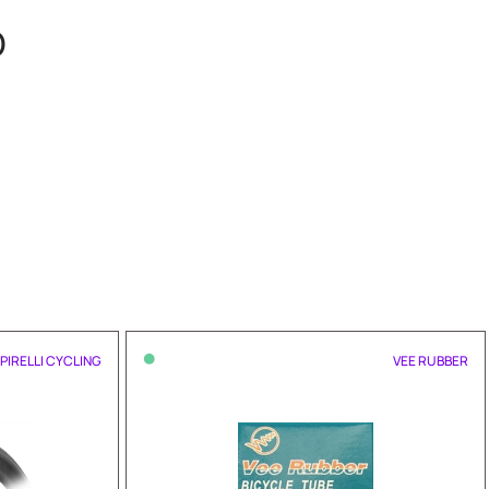
O
•
PIRELLI CYCLING
VEE RUBBER