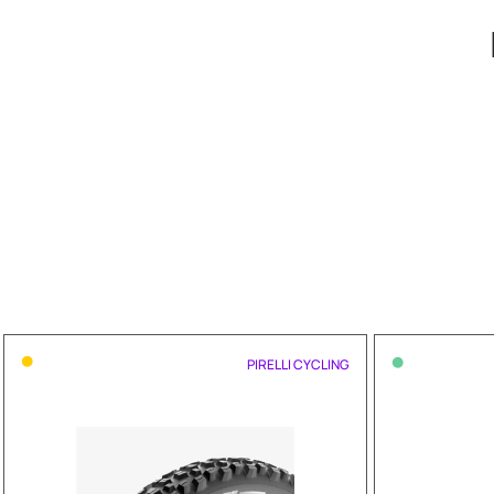
•
•
PIRELLI CYCLING