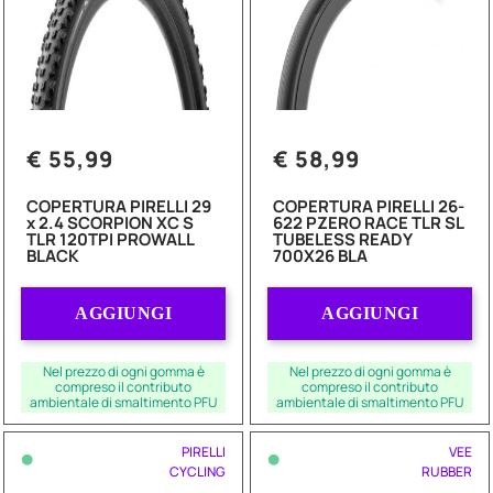
€ 55,99
€ 58,99
COPERTURA PIRELLI 29
COPERTURA PIRELLI 26-
x 2.4 SCORPION XC S
622 PZERO RACE TLR SL
TLR 120TPI PROWALL
TUBELESS READY
BLACK
700X26 BLA
Quantità
Quantità
AGGIUNGI
AGGIUNGI
Nel prezzo di ogni gomma è
Nel prezzo di ogni gomma è
compreso il contributo
compreso il contributo
ambientale di smaltimento PFU
ambientale di smaltimento PFU
•
•
PIRELLI
VEE
CYCLING
RUBBER