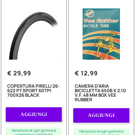
€ 29,99
€ 12,99
COPERTURA PIRELLI 26-
CAMERA D'ARIA
622 P7 SPORT 60TPI
BICICLETTA 650B X 2.10
700X26 BLACK
V.F. 48 MM BOX VEE
RUBBER
Quantità
Quantità
AGGIUNGI
AGGIUNGI
Nel prezzo di ogni gomma è
Nel prezzo di ogni gomma è
compreso il contributo