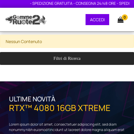
- SPEDIZIONE GRATUITA - CONSEGNA 24/48 ORE - SPEDIZI
0
ACCEDI
Nessun Contenuto
Filtri di Ricerca
ULTIME NOVITÀ
RTX™ 4080 16GB XTREME
Lorem ipsum dolor sit amet, consectetuer adipiscing elit, sed diam
nonummy nibh euismod tincidunt ut laoreet dolore magna aliquam erat