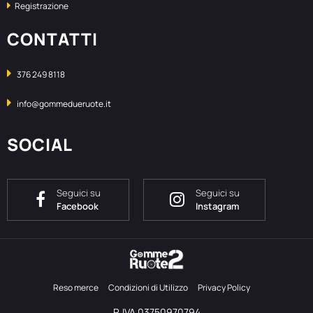
Registrazione
CONTATTI
376 249 8118
info@gommedueruote.it
SOCIAL
Seguici su
Seguici su
Facebook
Instagram
Reso merce
Condizioni di Utilizzo
Privacy Policy
P. IVA 03750970794