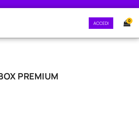
E GRATUITA - CONSEGNA 24/48 ORE - SPEDIZIONE GRATUITA - CONSEGNA 24
0
ACCEDI
M BOX PREMIUM