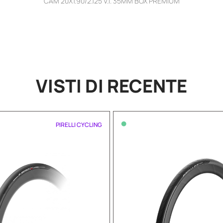
CAM 20X1.90/2.125 V.I. 35MM BOX PREMIUM
VISTI DI RECENTE
•
PIRELLI CYCLING