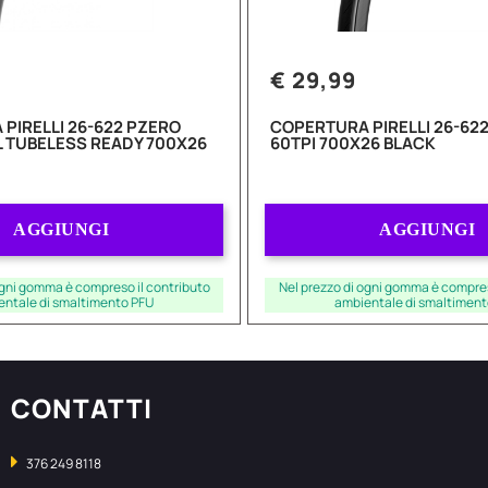
€ 29,99
PIRELLI 26-622 PZERO
COPERTURA PIRELLI 26-622
L TUBELESS READY 700X26
60TPI 700X26 BLACK
Quantità
Quantità
AGGIUNGI
AGGIUNGI
ogni gomma è compreso il contributo
Nel prezzo di ogni gomma è compres
entale di smaltimento PFU
ambientale di smaltiment
CONTATTI
376 249 8118