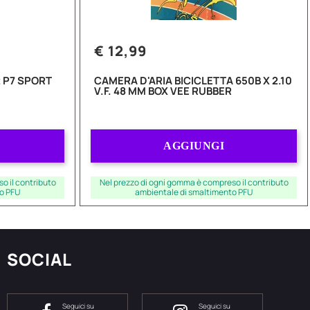
€ 12,99
 P7 SPORT
CAMERA D'ARIA BICICLETTA 650B X 2.10
V.F. 48 MM BOX VEE RUBBER
Quantità
AGGIUNGI
o il contributo
Nel prezzo di ogni gomma è compreso il contributo
o PFU
ambientale di smaltimento PFU
SOCIAL
Seguici su
Seguici su