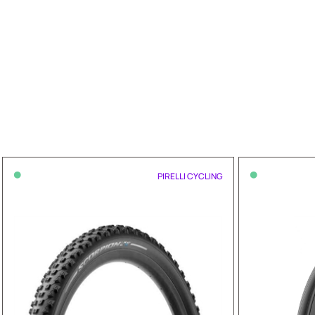
•
•
PIRELLI CYCLING