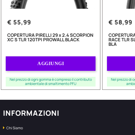
€ 55,99
€ 58,99
COPERTURA PIRELLI 29 x 2.4 SCORPION
COPERTURA 
XC S TLR 120TPI PROWALL BLACK
RACE TLR S
BLA
Quantità
AGGIUNGI
Nel prezzo di ogni gomma è compreso il contributo
Nel prezzo di 
ambientale di smaltimento PFU
ambi
INFORMAZIONI
Chi Siamo