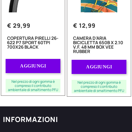
€ 29,99
€ 12,99
COPERTURA PIRELLI 26-
CAMERA D'ARIA
622 P7 SPORT 60TPI
BICICLETTA 650B X 2.10
700X26 BLACK
V.F. 48 MM BOX VEE
RUBBER
Quantità
Quantità
AGGIUNGI
AGGIUNGI
Nel prezzo di ogni gomma è
Nel prezzo di ogni gomma è
compreso il contributo
compreso il contributo
ambientale di smaltimento PFU
ambientale di smaltimento PFU
INFORMAZIONI