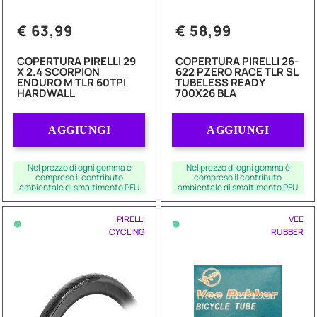
€ 63,99
€ 58,99
COPERTURA PIRELLI 29
COPERTURA PIRELLI 26-
X 2.4 SCORPION
622 PZERO RACE TLR SL
ENDURO M TLR 60TPI
TUBELESS READY
HARDWALL
700X26 BLA
Quantità
Quantità
AGGIUNGI
AGGIUNGI
Nel prezzo di ogni gomma è
Nel prezzo di ogni gomma è
compreso il contributo
compreso il contributo
ambientale di smaltimento PFU
ambientale di smaltimento PFU
•
•
PIRELLI
VEE
CYCLING
RUBBER