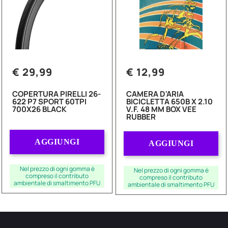
€ 29,99
€ 12,99
COPERTURA PIRELLI 26-
CAMERA D'ARIA
622 P7 SPORT 60TPI
BICICLETTA 650B X 2.10
700X26 BLACK
V.F. 48 MM BOX VEE
RUBBER
Quantità
Quantità
AGGIUNGI
AGGIUNGI
Nel prezzo di ogni gomma è
Nel prezzo di ogni gomma è
compreso il contributo
compreso il contributo
ambientale di smaltimento PFU
ambientale di smaltimento PFU