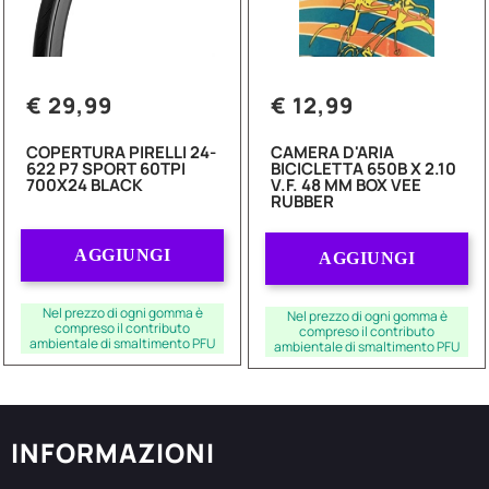
€ 29,99
€ 12,99
COPERTURA PIRELLI 24-
CAMERA D'ARIA
622 P7 SPORT 60TPI
BICICLETTA 650B X 2.10
700X24 BLACK
V.F. 48 MM BOX VEE
RUBBER
Quantità
Quantità
AGGIUNGI
AGGIUNGI
Nel prezzo di ogni gomma è
Nel prezzo di ogni gomma è
compreso il contributo
compreso il contributo
ambientale di smaltimento PFU
ambientale di smaltimento PFU
INFORMAZIONI