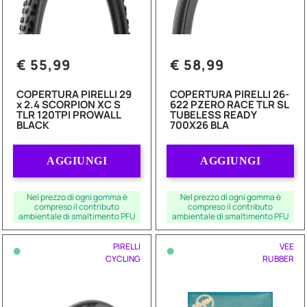
€ 55,99
€ 58,99
COPERTURA PIRELLI 29
COPERTURA PIRELLI 26-
x 2.4 SCORPION XC S
622 PZERO RACE TLR SL
TLR 120TPI PROWALL
TUBELESS READY
BLACK
700X26 BLA
Quantità
Quantità
AGGIUNGI
AGGIUNGI
Nel prezzo di ogni gomma è
Nel prezzo di ogni gomma è
compreso il contributo
compreso il contributo
ambientale di smaltimento PFU
ambientale di smaltimento PFU
•
•
PIRELLI
VEE
CYCLING
RUBBER