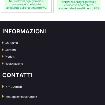
Nel prezzo di ogni gomma è
Nel prezzo di ogni gomma è
compreso il contributo
compreso il contributo
ambientale di smaltimento PFU
ambientale di smaltimento PFU
INFORMAZIONI
Chi Siamo
Contatti
Prodotti
Registrazione
CONTATTI
376 249 8118
info@gommedueruote.it