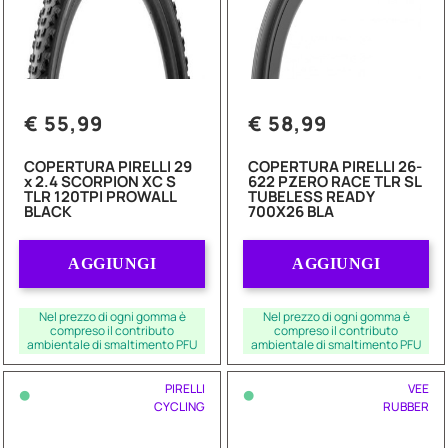
€ 55,99
€ 58,99
COPERTURA PIRELLI 29
COPERTURA PIRELLI 26-
x 2.4 SCORPION XC S
622 PZERO RACE TLR SL
TLR 120TPI PROWALL
TUBELESS READY
BLACK
700X26 BLA
Quantità
Quantità
AGGIUNGI
AGGIUNGI
Nel prezzo di ogni gomma è
Nel prezzo di ogni gomma è
compreso il contributo
compreso il contributo
ambientale di smaltimento PFU
ambientale di smaltimento PFU
•
•
PIRELLI
VEE
CYCLING
RUBBER