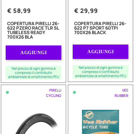
€ 58,99
€ 29,99
COPERTURA PIRELLI 26-
COPERTURA PIRELLI 26-
622 PZERO RACE TLR SL
622 P7 SPORT 60TPI
TUBELESS READY
700X26 BLACK
700X26 BLA
Quantità
Quantità
AGGIUNGI
AGGIUNGI
Nel prezzo di ogni gomma è
Nel prezzo di ogni gomma è
compreso il contributo
compreso il contributo
ambientale di smaltimento PFU
ambientale di smaltimento PFU
•
•
PIRELLI
VEE
CYCLING
RUBBER