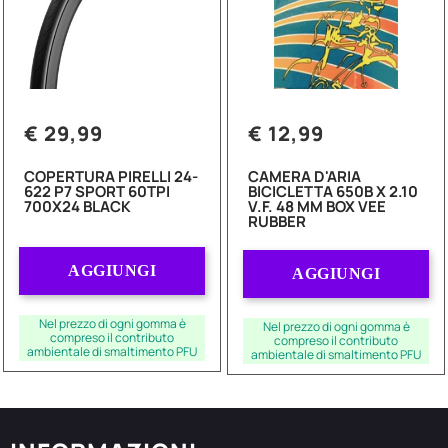
€ 29,99
€ 12,99
COPERTURA PIRELLI 24-
CAMERA D'ARIA
622 P7 SPORT 60TPI
BICICLETTA 650B X 2.10
700X24 BLACK
V.F. 48 MM BOX VEE
RUBBER
Quantità
Quantità
AGGIUNGI
AGGIUNGI
Nel prezzo di ogni gomma è
Nel prezzo di ogni gomma è
compreso il contributo
compreso il contributo
ambientale di smaltimento PFU
ambientale di smaltimento PFU